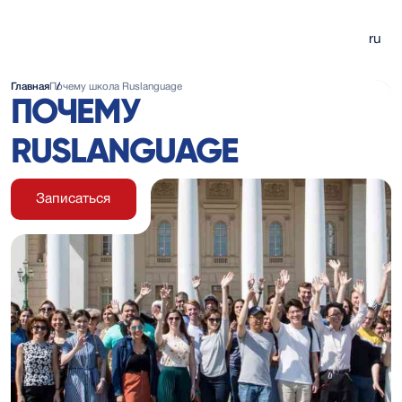
ru
Главная
Почему школа Ruslanguage
Онлайн курс
Визовая поддержка
ПОЧЕМУ
Бесплатный онлайн курс для начинающих
RUSLANGUAGE
кола Ruslanguage
Преподаватели и администр
Онлайн тест
Бесплатный тест по русскому языку
Записаться
денты и отзывы
Экзамен по русскому языку
Пять уровней обучения
ные сертификаты
Блог о России (ENG)