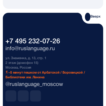
Mexico
+52
Moldova
+373
Вверх
Monaco
+377
Mongolia
+976
+7 495 232-07-26
Montenegro
+382
info@ruslanguage.ru
Morocco
+212
ул. Знаменка, д. 13, стр. 1
2 этаж (домофон 15)
Москва, Россия
Nepal
+977
~5 минут пешком от Арбатской / Боровицкой /
Библиотеки им. Ленина
New Zealand
+64
@ruslanguage_moscow
North Korea
+850
North Korea
+850191